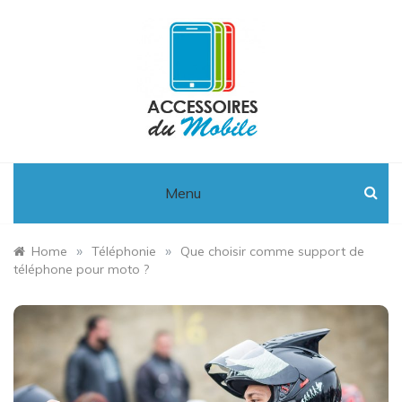
Skip
to
content
Accessoires
Du Mobile :
Menu
High-tech,
»
»
Home
Téléphonie
Que choisir comme support de
téléphone pour moto ?
Téléphonie
et
Informatique