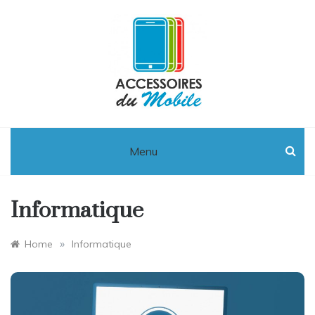
Skip
to
content
Accessoires
Du Mobile :
Menu
High-tech,
Informatique
Téléphonie
»
et
Home
Informatique
Informatique